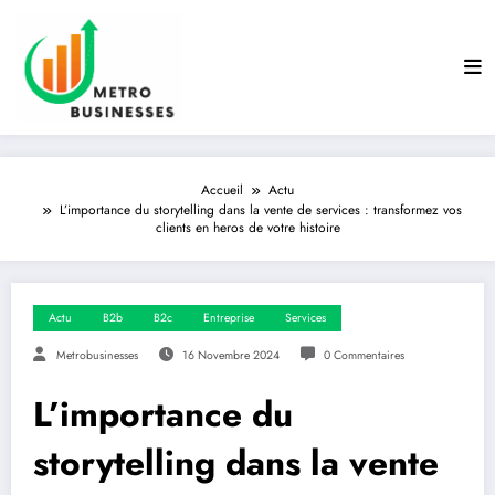
Aller
au
contenu
Accueil
Actu
L’importance du storytelling dans la vente de services : transformez vos
clients en heros de votre histoire
Actu
B2b
B2c
Entreprise
Services
Metrobusinesses
16 Novembre 2024
0 Commentaires
L’importance du
storytelling dans la vente