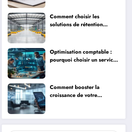
Comment choisir les
solutions de rétention
adaptées pour liquides
dangereux
Optimisation comptable :
pourquoi choisir un service
SAP pour mieux gérer sa
compta devient
incontournable
Comment booster la
croissance de votre
entreprise avec un service
de vérification par
téléphone