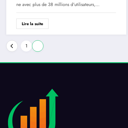
ne avec plus de 38 millions d'utilisateurs,…
Lire la suite
Pagination
1
2
des
publications